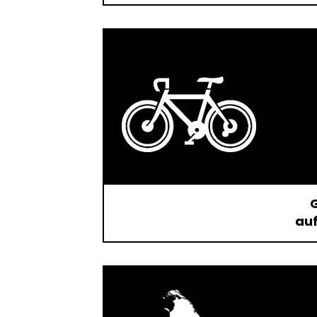
G
auf