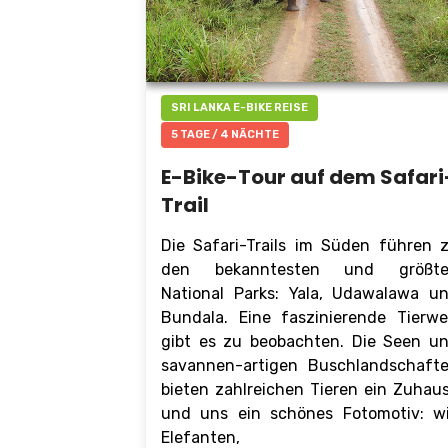
SRI LANKA E-BIKE REISE
5 TAGE / 4 NÄCHTE
E-Bike-Tour auf dem Safari
Trail
Die Safari-Trails im Süden führen 
den bekanntesten und größt
National Parks: Yala, Udawalawa u
Bundala. Eine faszinierende Tierwe
gibt es zu beobachten. Die Seen u
savannen-artigen Buschlandschaft
bieten zahlreichen Tieren ein Zuhau
und uns ein schönes Fotomotiv: w
Elefanten,