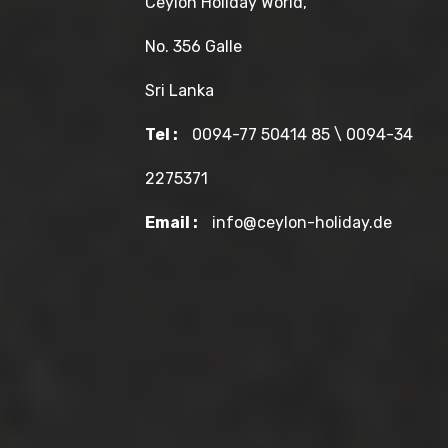
Ceylon Holiday World,
No. 356 Galle
Sri Lanka
Tel :
0094-77 50414 85 \ 0094-34
2275371
Email :
info@ceylon-holiday.de