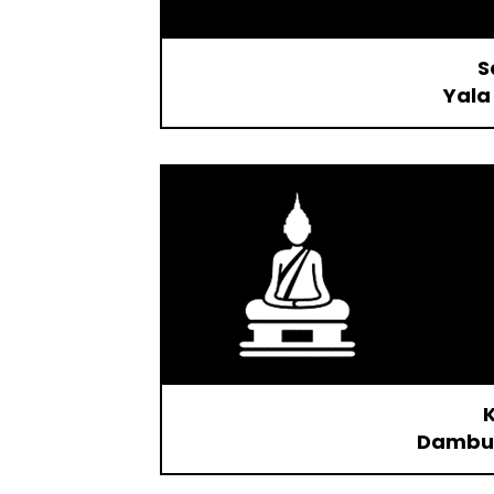
S
Yala
K
Dambul