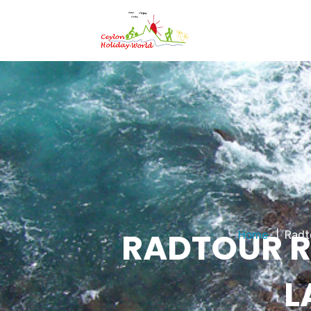
RADTOUR R
Home
Radt
L