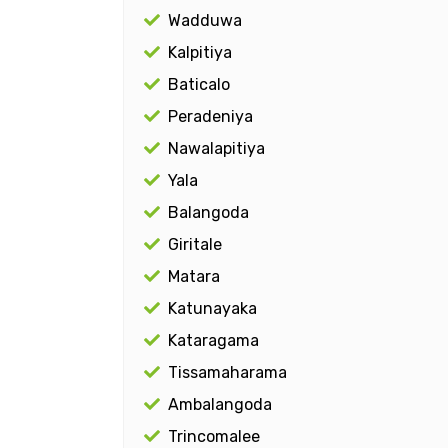
Wadduwa
Kalpitiya
Baticalo
Peradeniya
Nawalapitiya
Yala
Balangoda
Giritale
Matara
Katunayaka
Kataragama
Tissamaharama
Ambalangoda
Trincomalee