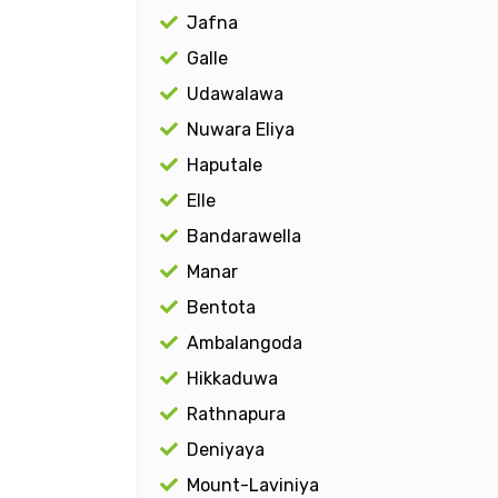
Jafna
Galle
Udawalawa
Nuwara Eliya
Haputale
Elle
Bandarawella
Manar
Bentota
Ambalangoda
Hikkaduwa
Rathnapura
Deniyaya
Mount-Laviniya