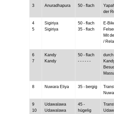
3
Anuradhapura
50 - flach
Yapah
der R
4
Sigiriya
50 - flach
E-Bik
5
Sigiriya
35 - flach
Felse
Mit d
/ Rel
6
Kandy
50 - flach
durch
7
Kandy
- - - - - -
Kand
Besuc
Massa
8
Nuwara Eliya
35 - bergig
Transf
Nuwar
9
Udawalawa
45 -
Transf
10
Udawalawa
hügelig
Udaw