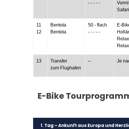
- - - - -
Vormi
Safar
11
Bentota
50 - flach
E-Bik
12
Bentota
- - - - -
Hollä
Relax
Rela
13
Transfer
--
Je na
zum Flughafen
E-Bike Tourprogramm
1. Tag – Ankunft aus Europa und Herzli