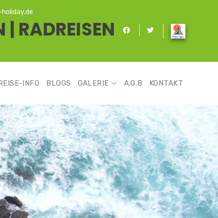
holiday.de
 | RADREISEN
REISE-INFO
BLOGS
GALERIE
A.G.B
KONTAKT