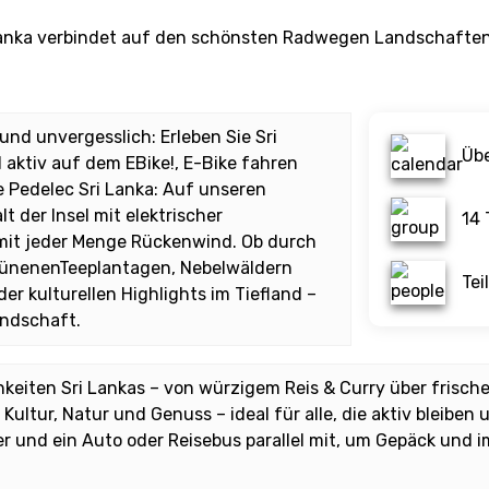
i Lanka verbindet auf den schönsten Radwegen Landschaften
und unvergesslich: Erleben Sie Sri
Übe
aktiv auf dem EBike!, E-Bike fahren
e Pedelec Sri Lanka: Auf unseren
t der Insel mit elektrischer
14 
mit jeder Menge Rückenwind. Ob durch
rünenenTeeplantagen, Nebelwäldern
Tei
r kulturellen Highlights im Tiefland –
andschaft.
hkeiten Sri Lankas – von würzigem Reis & Curry über frisch
 Kultur, Natur und Genuss – ideal für alle, die aktiv bleib
r und ein Auto oder Reisebus parallel mit, um Gepäck und i