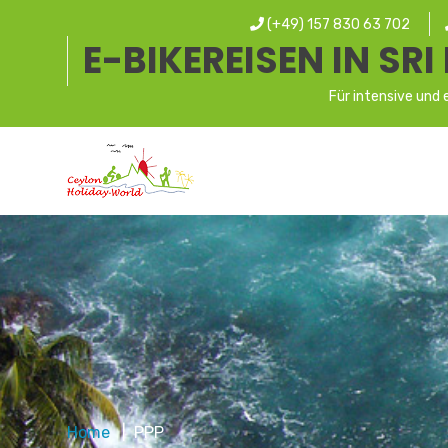
(+49) 157 830 63 702
E-BIKEREISEN IN SR
Für intensive und e
Home
PPP