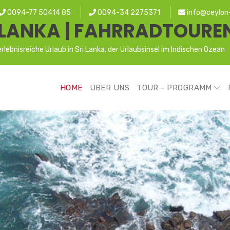
0094-77 50414 85
0094-34 2275371
info@ceylon-
I LANKA | FAHRRADTOUREN
rlebnisreiche Urlaub in Sri Lanka, der Urlaubsinsel im Indischen Ozean
HOME
ÜBER UNS
TOUR - PROGRAMM