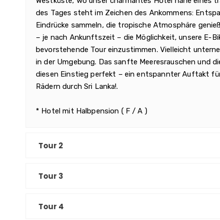
Westküste, wo unser charmantes Hotel nahe eines trad
des Tages steht im Zeichen des Ankommens: Entspa
Eindrücke sammeln, die tropische Atmosphäre genieß
– je nach Ankunftszeit – die Möglichkeit, unsere E-B
bevorstehende Tour einzustimmen. Vielleicht untern
in der Umgebung. Das sanfte Meeresrauschen und di
diesen Einstieg perfekt – ein entspannter Auftakt fü
Rädern durch Sri Lanka!.
* Hotel mit Halbpension ( F / A )
Tour 2
Tour 3
Tour 4